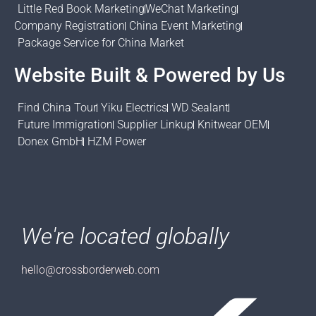
Little Red Book Marketing
WeChat Marketing
Company Registration
China Event Marketing
Package Service for China Market
Website Built & Powered by Us
Find China Tour
Yiku Electrics
WD Sealant
Future Immigration
Supplier Linkup
Knitwear OEM
Donex GmbH
HZM Power
We're located globally
hello@crossborderweb.com